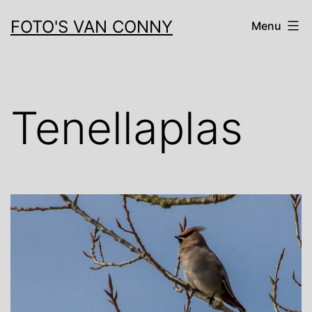
Ga
FOTO'S VAN CONNY
Menu
naar
de
inhoud
Tenellaplas