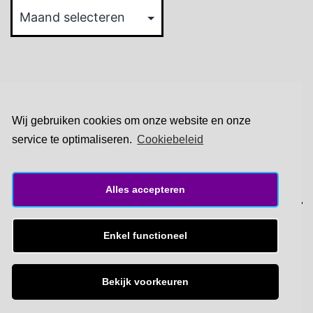
archief
Wij gebruiken cookies om onze website en onze
Macro-techieken
Privacybeleid
service te optimaliseren.
Cookiebeleid
Cookiebeleid (EU)
Alles accepteren
FOTO'S VAN CONNY
Enkel functioneel
Met trots aangedreven door
WordPress
.
Bekijk voorkeuren